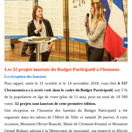
Les 32 projets lauréats du Budget Participatif à l’honneur
La réception des lauréats
Pour rappel, entre le 31 octobre et le 14 novembre 2018, vous êt
es
6 537
Clermontoi
s.
e.s
à
avoir voté dans le cadre du Budget Participatif
, soit 5 %
de la population en âge de voter (plus de 11 ans), pour un total de 19 599
votes.
32 projets sont lauréats de cette première édition.
Une
réception en l’honneur des lauréats du Budget Participatif
a été
organisée dans les salons de l’Hôtel de Ville ce samedi 26 janvier. A cette
occasion, Monsieur Olivier Bianchi, Maire de Clermont-Ferrand, et Monsieur
Gérard Bohner, adjoint à la Démocratie de proximité, ont remercié et félicité