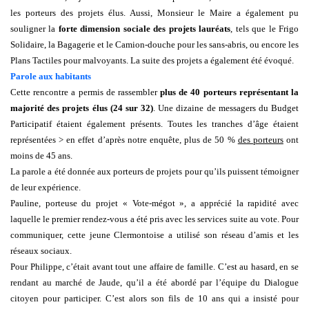
les porteurs des projets élus. Aussi, Monsieur le Maire a également pu
souligner la
forte dimension sociale des projets lauréats
, tels que le Frigo
Soli
daire, la Bagagerie et le Camion-douche pour les sans-abris, ou encore les
Plans Tactiles pour malvoyants. La suite des projets a également été évoqué.
P
arole aux habitants
Cette rencontre a permis de rassembler
plus de
40 p
orteurs représentant
la
majorité
des projets élus (24 su
r 32)
.
Une dizaine de messagers du Budget
Participatif étaient également présents. Toutes les tranches d’âge étaient
représentées > en effet d’après notre enquête,
p
lus de 50 %
des porteurs
ont
moins de 45 ans.
La parole a été donnée aux porteurs de projets pour qu’ils puissent témoigner
de leur expérience.
Pauline, porteuse du projet « Vote-mégot », a apprécié la rapidité avec
laquelle le premier rendez-vous a été pris avec les services suite au vote. Pour
communiquer, cette jeune Clermontoise a utilisé son réseau d’amis et les
réseaux sociaux.
Pour Philippe, c’était avant tout une affaire de famille. C’est au hasard, en se
rendant au marché de Jaude, qu’il a été abordé par l’équipe du Dialogue
citoyen pour participer. C’est alors son fils de 10 ans qui a insisté pour