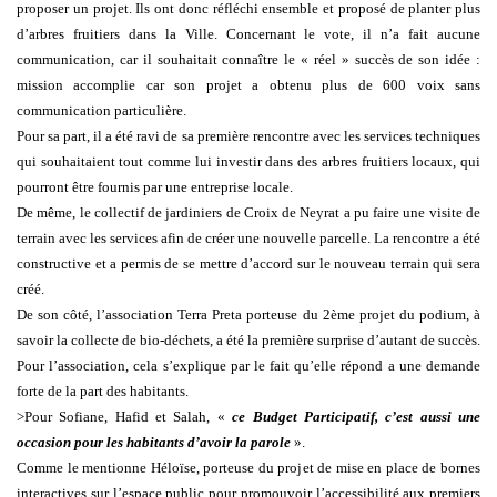
proposer un projet. Ils ont donc réfléchi ensemble et proposé de planter plus
d’arbres fruitiers dans la Ville. Concernant le vote, il n’a fait aucune
communication, car il souhaitait connaître le « réel » succès de son idée :
mission accomplie car son projet a obtenu plus de 600 voix sans
communication particulière.
Pour sa part, il a été ravi de sa première rencontre avec les services techniques
qui souhaitaient tout comme lui investir dans des arbres fruitiers locaux, qui
pourront être fournis par une entreprise locale.
De même, le collectif de jardiniers de Croix de Neyrat a pu faire une visite de
terrain avec les services afin de créer une nouvelle parcelle. La rencontre a été
constructive et a permis de se mettre d’accord sur le nouveau terrain qui sera
créé.
De son côté, l’association Terra Preta porteuse du 2ème projet du podium, à
savoir la collecte de bio-déchets, a été la première surprise d’autant de succès.
Pour l’association, cela s’explique par le fait qu’elle répond a une demande
forte de la part des habitants.
>Pour Sofiane, Hafid et Salah, «
c
e Budget Participatif, c’est aussi une
occasion pour les habitants d’avoir la parole
».
Comme le mentionne Héloïse, porteuse du projet de mise en place de bornes
interactives sur l’espace public pour promouvoir l’accessibilité aux premiers